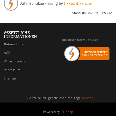
Stand: 08.08.2026, 04:53:48
GESETZLICHE
INFORMATIONEN
juristisch betreut durch
Datenschutz
AGB
Widerrufsrecht
Impressum
Sitemap
*
Alle Preise inkl. gesetzlicher USt., zzgl.
Versand
Powered by
JTL-Shop