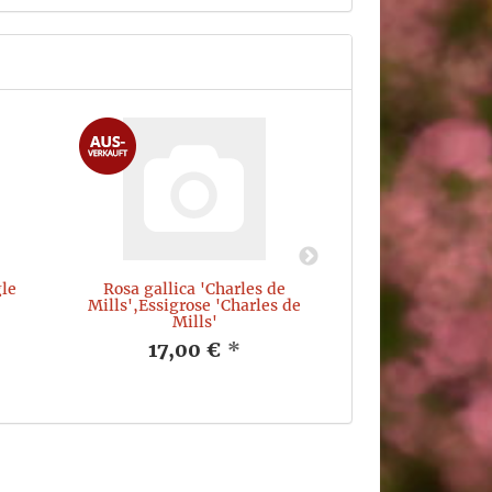
gle
Rosa gallica 'Charles de
Rosa stylosa,
Mills',Essigrose 'Charles de
14,10
Mills'
17,00 €
*