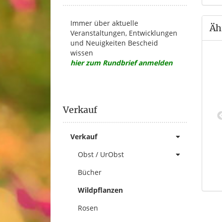
Immer über aktuelle
Äh
Veranstaltungen, Entwicklungen
und Neuigkeiten Bescheid
wissen
hier zum Rundbrief anmelden
Verkauf
osa gallica
Rosa tomentella var. fallens,
Verkauf
icata',Essigrose
Täuschende Flaumrose
Complicata'
18,00 €
*
Obst / UrObst
12,30 €
*
Bücher
Wildpflanzen
Rosen