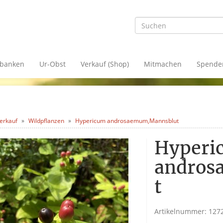
banken
Ur-Obst
Verkauf (Shop)
Mitmachen
Spende
erkauf
Wildpflanzen
Hypericum androsaemum,Mannsblut
Hyperi
andros
t
Artikelnummer:
127