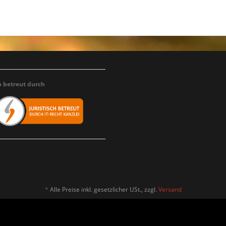
h betreut durch
*
Alle Preise inkl. gesetzlicher USt., zzgl.
Versand