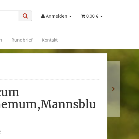
Anmelden
0,00 €
n
Rundbrief
Kontakt
cum
aemum,Mannsblu
2